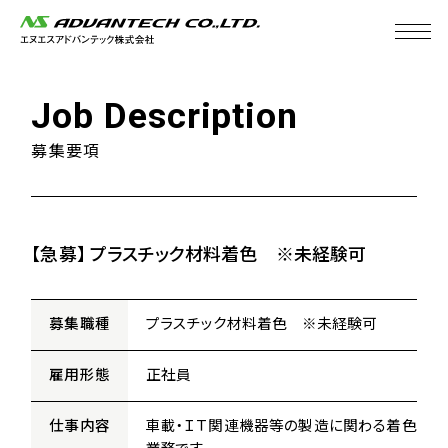
J
o
b
D
e
s
c
r
i
p
t
i
o
n
募集要項
【急募】 プラスチック材料着色 ※未経験可
募集職種
プラスチック材料着色 ※未経験可
雇用形態
正社員
仕事内容
車載・ＩＴ関連機器等の製造に関わる着色