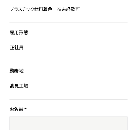
雇用形態
勤務地
お名前 *