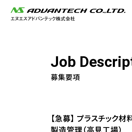
J
o
b
D
e
s
c
r
i
p
募集要項
【急募】 プラスチック材
製造管理（高見工場）