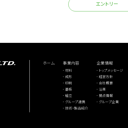
エントリー
ホーム
事業内容
企業情報
-
-
材料
トップメッセージ
-
-
成形
経営方針
-
-
印刷
会社概要
-
-
基板
沿革
-
-
組立
拠点情報
-
-
グループ連携
グループ企業
-
技術・製品紹介