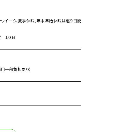
ンウイーク、夏季休暇、年末年始休暇は悪９日間
 １０日
費用一部負担あり）