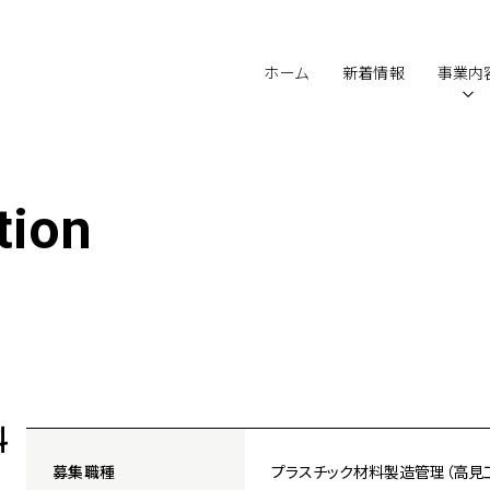
ホーム
新着情報
事業内
t
i
o
n
料
募集職種
プラスチック材料製造管理（高見